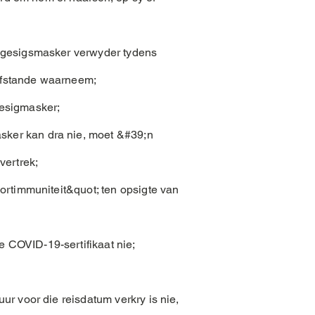
n gesigsmasker verwyder tydens
afstande waarneem;
gesigmasker;
sker kan dra nie, moet &#39;n
vertrek;
ortimmuniteit&quot; ten opsigte van
 COVID-19-sertifikaat nie;
ur voor die reisdatum verkry is nie,