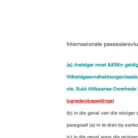
Internasionale passasiersvl
(a) A
reisiger
moet &#39;n geldige
Wêreldgesondheidsorganisasie, o
nie. Suid-Afrikaanse Owerhede be
lugrederybeperkings)
(b) in die geval van die reisige
paragraaf (a) in te dien by aank
(c) in die geval waar die reisig