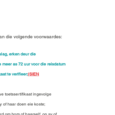
an die volgende voorwaardes:
lag, erken deur die
e meer as 72 uur voor die reisdatum
t te verifieer;
(SIEN
e toetssertifikaat ingevolge
y of haar doen eie koste;
ord om hom of haarself, op sy of