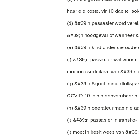
haar eie koste, vir 10 dae te isol
(d) &#39;n passasier word vere
&#39;n noodgeval of wanneer ka
(e) &#39;n kind onder die oude
(f) &#39;n passasier wat weens
mediese sertifikaat van &#39;n 
(g) &#39;n &quot;immuniteitspas
COVID-19 is nie aanvaarbaar ni
(h) &#39;n operateur mag nie a
(i) &#39;n passasier in transito-
(i) moet in besit wees van &#39;