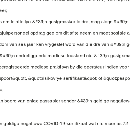
eer;
is om te alle tye &#39;n gesigmasker te dra, mag slegs &#39;
juitpersoneel opdrag gee om dit af te neem en moet sosiale 
rdom van ses jaar kan vrygestel word van die dra van &#39;n 
 &#39;n onderliggende mediese toestand nie &#39;n gesigsma
geregistreerde mediese praktisyn by die operateur indien voor 
poort&quot;, &quot;risikovrye sertifikaat&quot; of &quot;paspo
e;
an boord van enige passasier sonder &#39;n geldige negatiewe
n geldige negatiewe COVID-19-sertifikaat wat nie meer as 72 u