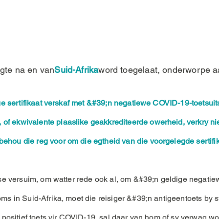
ugte na en van
Suid-Afrika
word toegelaat, onderworpe a
 sertifikaat verskaf met &#39;n negatiewe COVID-19-toetsuits
f ekwivalente plaaslike geakkrediteerde owerheid, verkry ni
hou die reg voor om die egtheid van die voorgelegde sertifikaa
r se versuim, om watter rede ook al, om &#39;n geldige negatiew
oms in Suid-Afrika, moet die reisiger &#39;n antigeentoets by s
er positief toets vir COVID-19, sal daar van hom of sy verwag w